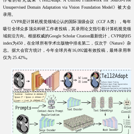
作者的研究成果《
Tell2Adapt: A Unified Framework for Source-Free
Unsupervised Domain Adaptation via Vision Foundation Model
》被大会
录用。
CVPR
是计算机视觉领域公认的国际顶级会议（
CCF A
类），每年
吸引全球众多顶尖科研工作者投稿，其录用论文指引着计算机视觉领
域前沿方向。根据权威的
Google Scholar Citation
最新统计，
CVPR
的
H5
index
为
450
，在全球所有学术出版物中排名第二，仅次于《
Nature
》杂
志。据大会官方统计，今年全球共有
16,092
篇有效投稿，最终录用率
仅为
25.42%
。