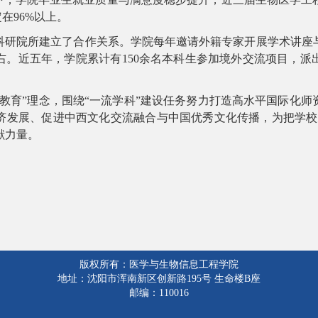
定在
96%
以上。
科研院所建立了合作关系。学院每年邀请外籍专家开展学术讲座
右。近五年，学院累计有
150
余名本科生参加境外交流项目，派
教育”理念，围绕“一流学科”建设任务努力打造高水平国际化
济发展、促进中西文化交流融合与中国优秀文化传播，为把学校
献力量。
版权所有：医学与生物信息工程学院
地址：沈阳市浑南新区创新路195号 生命楼B座
邮编：110016