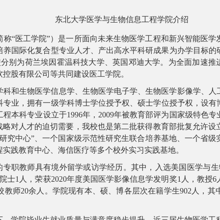
东北大学医学与生物信息工程学院介绍
简称“医工学院”）是一所面向未来生物医学工程和新兴智能医学
培养国际化复合型专业人才、产出高水平科研成果为办学目标的
分别为荷兰埃因霍温科技大学、英国邓迪大学。为全面加速推进
软控股有限公司等共同建设医工学院。
学科和生物医学信息学、生物医学电子学、生物医学影像学、人
科专业，拥有一级学科博士学位授予权、硕士学位授予权，设有
工程本科专业设立于
1996
年，
2009
年被教育部评为国家级特色专
战略对人才的迫切需要，我校也是第二批获得教育部批复允许设
程研究中心”、一个国家级示范性研究生联合培养基地、一个省级
程实践教育中心、海信医疗等多个校外实习实践基地。
的专职教师具有境外留学或访学经历。其中，入选美国医学与生
院士
1
人，荣获
2020
年度美国医学影像信息学发明奖
1
人，教授
6
校教师
20
余人。学院现有本、硕、博各层次在籍学生902人，其
导下，学院毕业生就业质量与满意度稳步提升，近三届生物医学工