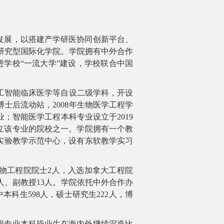
发展，以搭建产学研医协同创新平台、
研究型国际化学院。学院拥有中外合作
学校“一流大学”建设，学校联合中国
工智能临床医学等自设二级学科，开设
博士后流动站，
2008
年生物医学工程学
业；智能医学工程本科专业设立于
2019
立该专业的院校之一。学院拥有一个教
实验教学示范中心，设有东软教学实习
物工程院院士
2
人，入选加拿大工程院
人、副教授
13
人。学院依托中外合作办
中本科生
598
人，硕士研究生
222
人，博
程专业本科毕业生在海内外继续深造比