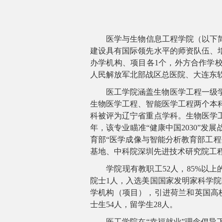
医学与生物信息工程学院（以下
建设具有国际领先水平的师资队伍、
办学机构、项目各
1
个，外方合作学校
人民解放军北部战区总医院、大连东
医工学院涵盖生物医学工程一级
生物医学工程、智能医学工程两个本
科被评为辽宁省重点学科。生物医学
年，该专业瞄准“健康中国
2030
”发展
育部“医学成像与智能分析教育部工
基地、中科院深圳先进技术研究院工
学院现有教职工
52
人，
85%
以上
院士
1
人，入选美国国家发明家科学院
学机构（项目），引进荷兰和英国高
士生
54
人，留学生28人。
医工学院在“幸福就业”理念倡